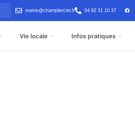
mairie@champtercier.fr
04 92 31 10 37
Vie locale
Infos pratiques