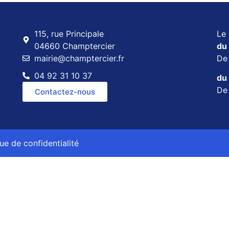
115, rue Principale
Le 
04660 Champtercier
du 
mairie@champtercier.fr
D
04 92 31 10 37
du 
D
Contactez-nous
que de confidentialité