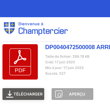
DP0040472500008 AR
Taille du fichier: 299.78 KB
Créé: 17 juin 2025
Mis à jour: 17 juin 2025
Succès: 527
TÉLÉCHARGER
APERÇU