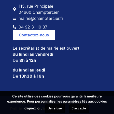
115, rue Principale
04660 Champtercier
mairie@champtercier.fr
04 92 31 10 37
Contactez-nous
Le secrétariat de mairie est ouvert
du lundi au vendredi
De
8h à 12h
du lundi au jeudi
De
13h30 à 16h
Ce site utilise des cookies pour vous garantir la meilleure
Ce site utilise des cookies pour vous garantir la meilleure
expérience. Pour personnaliser les paramètres liés aux cookies
expérience. Pour personnaliser les paramètres liés aux cookies
© Champtercier 2026
Mentions légales
cliquez ici
cliquez ici
.
.
Politique de confidentialité
Je refuse
Je refuse
J'accepte
J'accepte