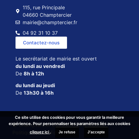
115, rue Principale
04660 Champtercier
mairie@champtercier.fr
04 92 31 10 37
Contactez-nous
Le secrétariat de mairie est ouvert
du lundi au vendredi
De
8h à 12h
du lundi au jeudi
De
13h30 à 16h
Ce site utilise des cookies pour vous garantir la meilleure
Ce site utilise des cookies pour vous garantir la meilleure
expérience. Pour personnaliser les paramètres liés aux cookies
expérience. Pour personnaliser les paramètres liés aux cookies
© Champtercier 2026
Mentions légales
cliquez ici
cliquez ici
.
.
Politique de confidentialité
Je refuse
Je refuse
J'accepte
J'accepte