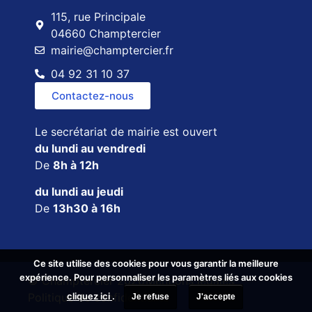
115, rue Principale
04660 Champtercier
mairie@champtercier.fr
04 92 31 10 37
Contactez-nous
Le secrétariat de mairie est ouvert
du lundi au vendredi
De
8h à 12h
du lundi au jeudi
De
13h30 à 16h
Ce site utilise des cookies pour vous garantir la meilleure
Ce site utilise des cookies pour vous garantir la meilleure
expérience. Pour personnaliser les paramètres liés aux cookies
expérience. Pour personnaliser les paramètres liés aux cookies
© Champtercier 2026
Mentions légales
cliquez ici
cliquez ici
.
.
Politique de confidentialité
Je refuse
Je refuse
J'accepte
J'accepte