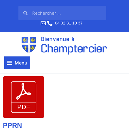
04 92 31 10 37
Menu
PPRN