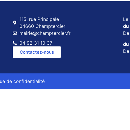
115, rue Principale
Le 
04660 Champtercier
du 
mairie@champtercier.fr
D
04 92 31 10 37
du 
D
Contactez-nous
que de confidentialité