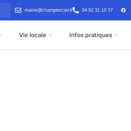
mairie@champtercier.fr
04 92 31 10 37
Vie locale
Infos pratiques