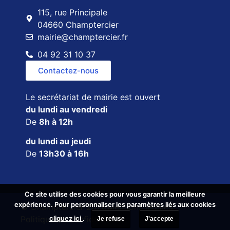
115, rue Principale
04660 Champtercier
mairie@champtercier.fr
04 92 31 10 37
Contactez-nous
Le secrétariat de mairie est ouvert
du lundi au vendredi
De
8h à 12h
du lundi au jeudi
De
13h30 à 16h
Ce site utilise des cookies pour vous garantir la meilleure
Ce site utilise des cookies pour vous garantir la meilleure
expérience. Pour personnaliser les paramètres liés aux cookies
expérience. Pour personnaliser les paramètres liés aux cookies
© Champtercier 2026
Mentions légales
cliquez ici
cliquez ici
.
.
Politique de confidentialité
Je refuse
Je refuse
J'accepte
J'accepte