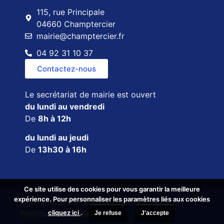
115, rue Principale
04660 Champtercier
mairie@champtercier.fr
04 92 31 10 37
Contactez-nous
Le secrétariat de mairie est ouvert
du lundi au vendredi
De
8h à 12h
du lundi au jeudi
De
13h30 à 16h
Ce site utilise des cookies pour vous garantir la meilleure
Ce site utilise des cookies pour vous garantir la meilleure
expérience. Pour personnaliser les paramètres liés aux cookies
expérience. Pour personnaliser les paramètres liés aux cookies
© Champtercier 2026
Mentions légales
cliquez ici
cliquez ici
.
.
Politique de confidentialité
Je refuse
Je refuse
J'accepte
J'accepte