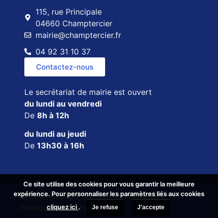
115, rue Principale
04660 Champtercier
mairie@champtercier.fr
04 92 31 10 37
Contactez-nous
Le secrétariat de mairie est ouvert
du lundi au vendredi
De
8h à 12h
du lundi au jeudi
De
13h30 à 16h
Ce site utilise des cookies pour vous garantir la meilleure
Ce site utilise des cookies pour vous garantir la meilleure
expérience. Pour personnaliser les paramètres liés aux cookies
expérience. Pour personnaliser les paramètres liés aux cookies
© Champtercier 2026
Mentions légales
cliquez ici
cliquez ici
.
.
Politique de confidentialité
Je refuse
Je refuse
J'accepte
J'accepte