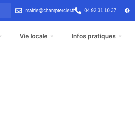
mairie@champtercier.fr
04 92 31 10 37
Vie locale
Infos pratiques