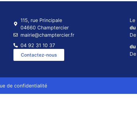
115, rue Principale
Le 
04660 Champtercier
du 
mairie@champtercier.fr
D
04 92 31 10 37
du 
D
Contactez-nous
que de confidentialité