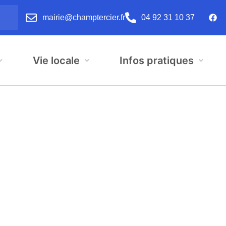
mairie@champtercier.fr
04 92 31 10 37
Vie locale
Infos pratiques