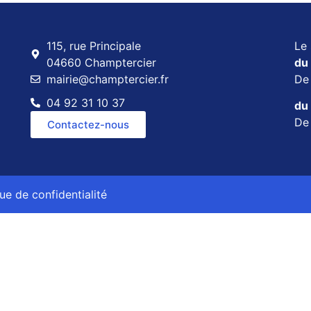
115, rue Principale
Le 
04660 Champtercier
du 
mairie@champtercier.fr
D
04 92 31 10 37
du 
D
Contactez-nous
que de confidentialité