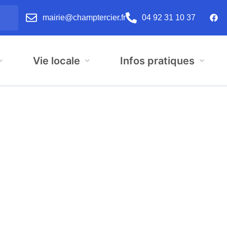
mairie@champtercier.fr
04 92 31 10 37
Vie locale
Infos pratiques