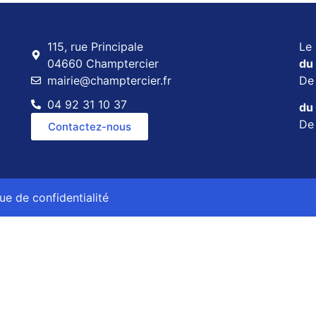
115, rue Principale
Le 
04660 Champtercier
du 
mairie@champtercier.fr
D
04 92 31 10 37
du 
D
Contactez-nous
que de confidentialité