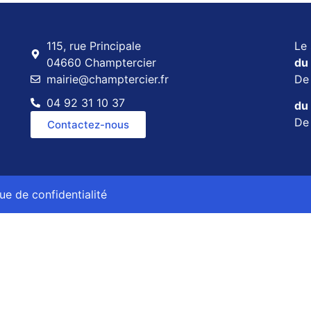
115, rue Principale
Le 
04660 Champtercier
du 
mairie@champtercier.fr
D
04 92 31 10 37
du 
D
Contactez-nous
que de confidentialité