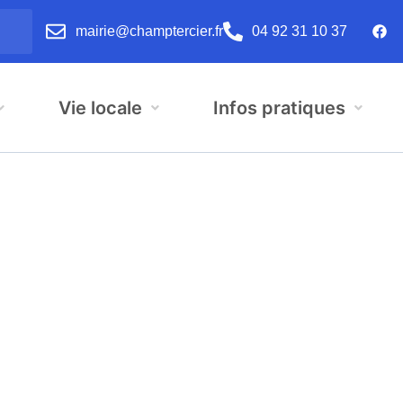
mairie@champtercier.fr
04 92 31 10 37
Vie locale
Infos pratiques