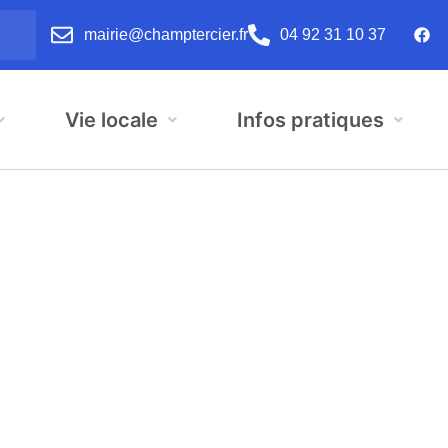
mairie@champtercier.fr
04 92 31 10 37
Vie locale
Infos pratiques