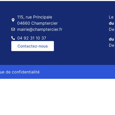
115, rue Principale
Le 
04660 Champtercier
du 
mairie@champtercier.fr
D
04 92 31 10 37
du 
D
Contactez-nous
que de confidentialité