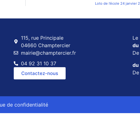
Loto de l’école 24 janvier 
115, rue Principale
Le 
04660 Champtercier
du 
mairie@champtercier.fr
D
04 92 31 10 37
du 
D
Contactez-nous
que de confidentialité