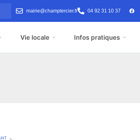
mairie@champtercier.fr
04 92 31 10 37
Vie locale
Infos pratiques
ANT