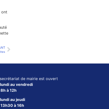
 ont
auté
nette
ANT
êtes
secrétariat de mairie est ouvert
lundi au vendredi
e
8h à 12h
lundi au jeudi
e
13h30 à 16h